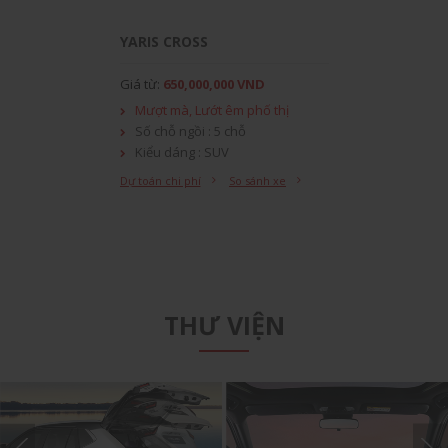
YARIS CROSS
Giá từ:
650,000,000 VND
Mượt mà, Lướt êm phố thị
Số chỗ ngồi : 5 chỗ
Kiểu dáng : SUV
Xuất xứ : Xe nhập khẩu
Dự toán chi phí
So sánh xe
Nhiên liệu : Xăng
THƯ VIỆN