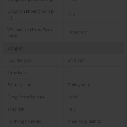
Dung tích khoang hành lý
466
(L)
Vết bánh xe (Trước/Sau)
1525/1520
(mm)
Động cơ
Loại động cơ
2NR-VEX
Số xy lanh
4
Bố trí xy lanh
Thẳng hàng
Dung tích xy lanh (cc)
1496
Tỉ số nén
11.5
Hệ thống nhiên liệu
Phun xăng điện tử