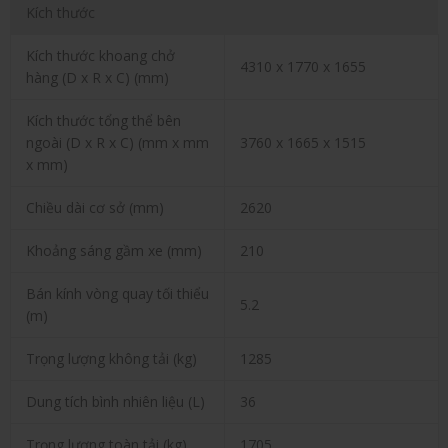
Kích thước
Kích thước khoang chở
4310 x 1770 x 1655
hàng (D x R x C) (mm)
Kích thước tổng thể bên
ngoài (D x R x C) (mm x mm
3760 x 1665 x 1515
x mm)
Chiều dài cơ sở (mm)
2620
Khoảng sáng gầm xe (mm)
210
Bán kính vòng quay tối thiểu
5.2
(m)
Trọng lượng không tải (kg)
1285
Dung tích bình nhiên liệu (L)
36
Trọng lượng toàn tải (kg)
1705