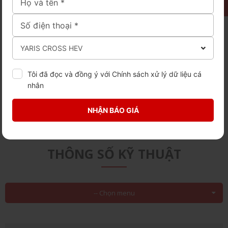
Bán kính vòng quay tối thiểu
Động cơ 2NR-VEX là sự kết hợp
chỉ 5.2m cho phép di chuyển
giữa động cơ xăng 90 mã lực
dễ dàng và linh hoạt trong đô
cùng mô tơ điện 79 mã lực, có
thị, hoặc trong ...
chế ...
PHỤ KIỆN CHÍNH HÃNG
Tôi đã đọc và đồng ý với
Chính sách xử lý dữ liệu cá
nhân
Phụ kiện chính hãng
NHẬN BÁO GIÁ
THÔNG SỐ KỸ THUẬT
-- Chọn menu