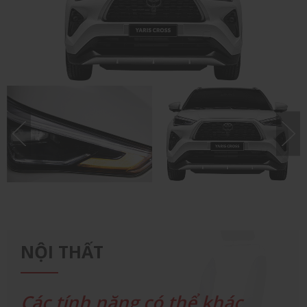
CỤM ĐÈN TRƯỚC
ĐẦU XE
NỘI THẤT
Các tính năng có thể khác