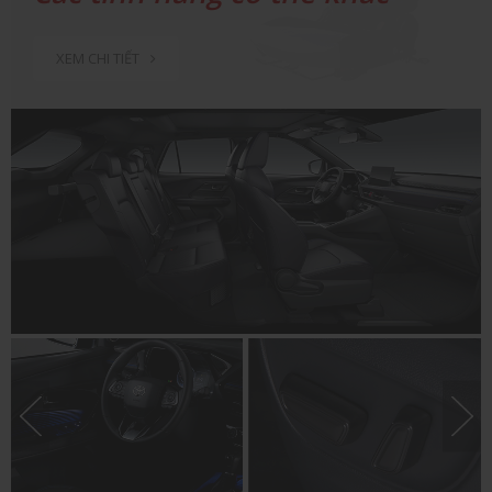
nhau giữa các phiên bản
XEM CHI TIẾT