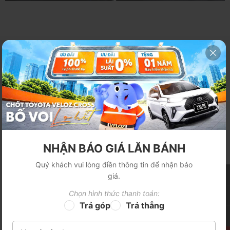
ĐÈN TRANG TRÍ
GHẾ LÁI
KHOANG LÁI
TÍNH NĂNG NỔI BẬT
-- Chọn menu
NHẬN BÁO GIÁ LĂN BÁNH
Quý khách vui lòng điền thông tin để nhận báo
giá.
Chọn hình thức thanh toán:
Trả góp
Trả thẳng
Bán kính vòng quay tối thiểu
Động cơ