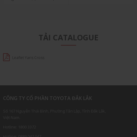
TẢI CATALOGUE
Leaflet Yaris Cross
CÔNG TY CỔ PHẦN TOYOTA ĐẮK LẮK
Số 167 Nguyễn Thái Bình, Phường Tân Lập, Tỉnh Đắk Lắk,
Việt Nam.
Hotline:
1800 3
372
Hotline:
0889 047 047