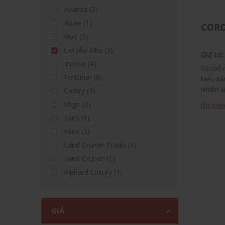
Avanza (2)
Raize (1)
CORO
Vios (3)
Corolla Altis (3)
Giá từ
Innova (4)
Số chỗ n
Fortuner (6)
Kiểu dá
Nhiên li
Camry (3)
Xuất xứ
Wigo (2)
Dự toán
Yaris (1)
Hilux (3)
Land Cruiser Prado (1)
Land Cruiser (1)
Alphard Luxury (1)
GIÁ