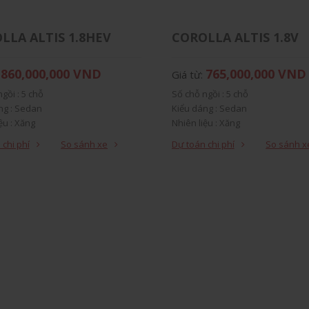
LLA ALTIS 1.8HEV
COROLLA ALTIS 1.8V
860,000,000 VND
765,000,000 VND
:
Giá từ:
gồi : 5 chỗ
Số chỗ ngồi : 5 chỗ
ng : Sedan
Kiểu dáng : Sedan
ệu : Xăng
Nhiên liệu : Xăng
 : Xe nhập khẩu
Xuất xứ : Xe nhập khẩu
 chi phí
So sánh xe
Dự toán chi phí
So sánh x