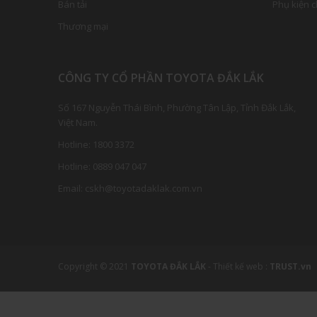
Bán tải
Phụ kiện 
Thương mại
CÔNG TY CỔ PHẦN TOYOTA ĐẮK LẮK
Số 167 Nguyễn Thái Bình, Phường Tân Lập, Tỉnh Đắk Lắk,
Việt Nam.
Hotline:
1800 3
372
Hotline:
0889 047 047
Email:
cskh@toyotadaklak.com.vn
Copyright © 2021
TOYOTA ĐẮK LẮK
-
Thiết kế web :
TRUST.vn