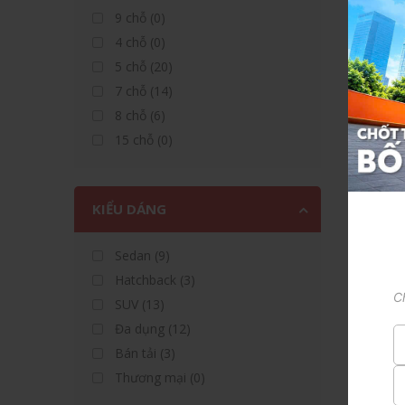
9 chỗ (0)
4 chỗ (0)
5 chỗ (20)
7 chỗ (14)
8 chỗ (6)
15 chỗ (0)
KIỂU DÁNG
Sedan (9)
Hatchback (3)
C
SUV (13)
Đa dụng (12)
Bán tải (3)
Thương mại (0)