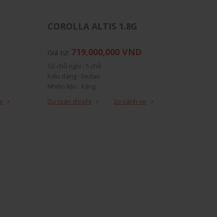
COROLLA ALTIS 1.8G
719,000,000 VND
Giá từ:
Số chỗ ngồi : 5 chỗ
Kiểu dáng : Sedan
Nhiên liệu : Xăng
Xuất xứ : Xe nhập khẩu
e
Dự toán chi phí
So sánh xe