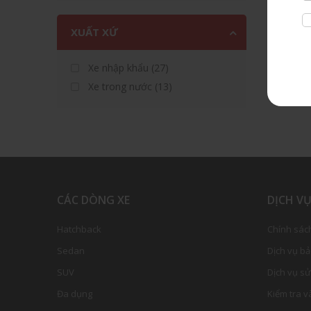
XUẤT XỨ
Xe nhập khẩu (27)
Xe trong nước (13)
CÁC DÒNG XE
DỊCH V
Hatchback
Chính sác
Sedan
Dịch vụ b
SUV
Dịch vụ s
Đa dụng
Kiểm tra và