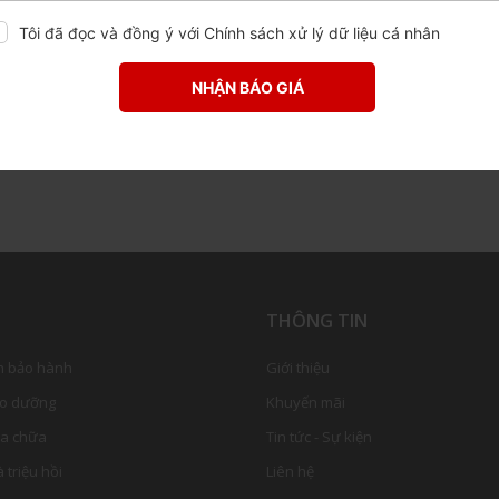
Tôi đã đọc và đồng ý với
Chính sách xử lý dữ liệu cá nhân
NHẬN BÁO GIÁ
Ụ
THÔNG TIN
h bảo hành
Giới thiệu
ảo dưỡng
Khuyến mãi
ửa chữa
Tin tức - Sự kiện
 triệu hồi
Liên hệ