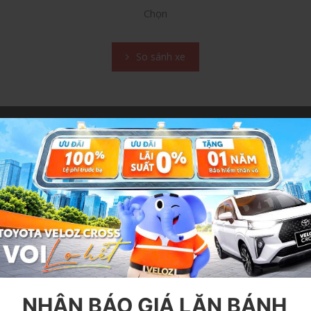
Chọn
So sánh xe
Ụ
THÔNG TIN
h bảo hành
Giới thiệu
ảo dưỡng
Khuyến mãi
ửa chữa
Tin tức - Sự kiện
 triệu hồi
Liên hệ
chính hãng
Chính sách bảo mật thông tin khá
NHẬN BÁO GIÁ LĂN BÁNH