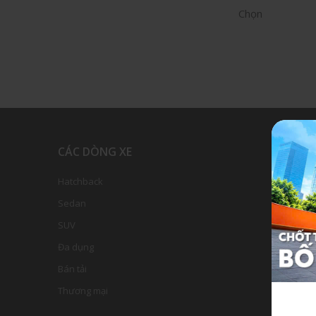
Chọn
CÁC DÒNG XE
DỊCH V
Hatchback
Chính sác
Sedan
Dịch vụ b
SUV
Dịch vụ s
Đa dụng
Kiểm tra và
Bán tải
Phụ kiện 
Thương mại