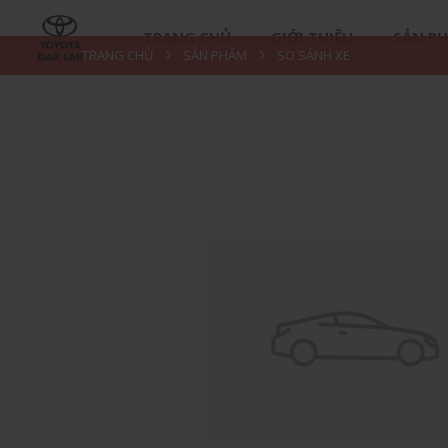
TRANG CHỦ
GIỚI THIỆU
SẢN P
TRANG CHỦ
SẢN PHẨM
SO SÁNH XE