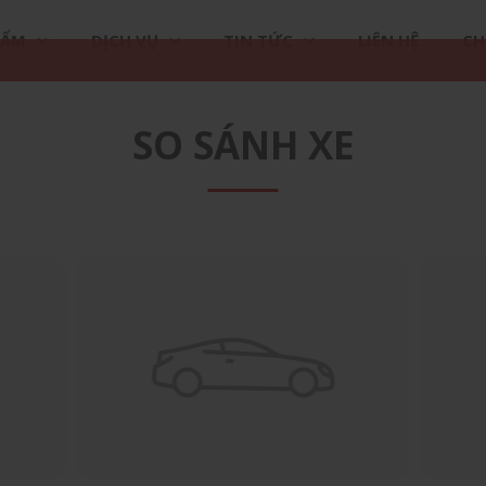
HẨM
DỊCH VỤ
TIN TỨC
LIÊN HỆ
CH
SO SÁNH XE