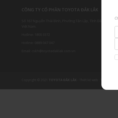
CÔNG TY CỔ PHẦN TOYOTA ĐẮK LẮK
C
Số 167 Nguyễn Thái Bình, Phường Tân Lập, Tỉnh Đắk Lắk,
Việt Nam.
Hotline:
1800 3
372
Hotline:
0889 047 047
Email:
cskh@toyotadaklak.com.vn
Copyright © 2021
TOYOTA ĐẮK LẮK
-
Thiết kế web :
TRUST.vn