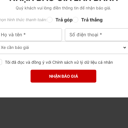
Quý khách vui lòng điền thông tin để nhận báo giá.
Trả góp
Trả thẳng
họn hình thức thanh toán:
GPKD : 6001670706, cấp ngày :
24
/10/2019
bởi Sở Kế Hoạch và Đầu Tư Tỉnh
Đắk Lắk.
Tôi đã đọc và đồng ý với
Chính sách xử lý dữ liệu cá nhân
NHẬN BÁO GIÁ