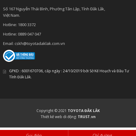
Số 167 Nguyễn Thái Bình, Phường Tân Lập, Tỉnh Đắk Lắk,
Việt Nam.
Hotline:
1800 3
372
Hotline:
0889 047 047
Email:
cskh@toyotadaklak.com.vn
GPKD : 6001670706, cấp ngày : 24
/10/2019
bởi Sở Kế Hoạch và Đầu Tư
Tỉnh Đắk Lắk.
Copyright © 2021
TOYOTA ĐẮK LẮK
Thiết kế web di động:
TRUST.vn
Gọi điện
Chỉ đường