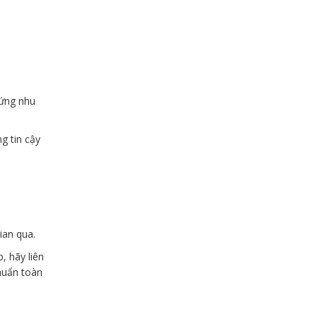
 ứng nhu
g tin cậy
ian qua.
, hãy liên
huẩn toàn