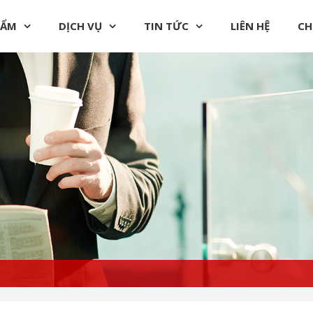
HẨM
DỊCH VỤ
TIN TỨC
LIÊN HỆ
CH