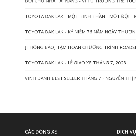
TOYOTA DAK LAK - MỘT TINH THẦN - MỘT ĐỘI -
TOYOTA DAK LAK - KỶ NIỆM 76 NĂM NGÀY THƯƠNG B
[THÔNG BÁO] TẠM HOÃN CHƯƠNG TRÌNH ROADSH
TOYOTA DAK LAK - LỄ GIAO XE THÁNG 7, 2023
VINH DANH BEST SELLER THÁNG 7 - NGUYỄN THỊ
CÁC DÒNG XE
DỊCH V