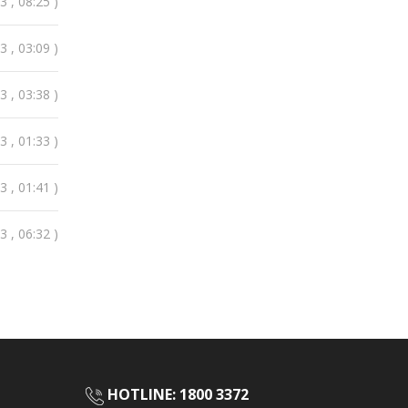
 , 08:25 )
 , 03:09 )
 , 03:38 )
 , 01:33 )
 , 01:41 )
 , 06:32 )
HOTLINE:
1800 3372