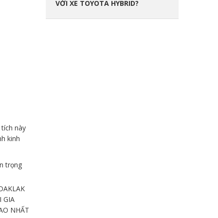
VỚI XE TOYOTA HYBRID?
tích này
nh kinh
n trọng