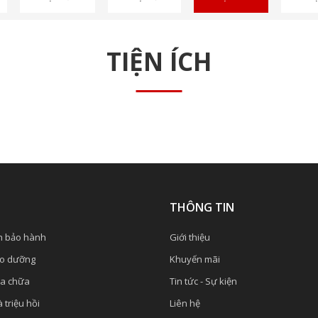
TIỆN ÍCH
Ụ
THÔNG TIN
h bảo hành
Giới thiệu
ảo dưỡng
Khuyến mãi
ửa chữa
Tin tức - Sự kiện
 triệu hồi
Liên hệ