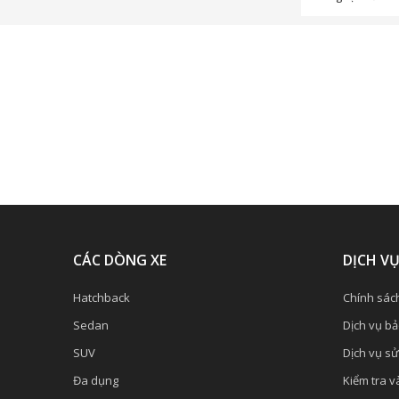
CÁC DÒNG XE
DỊCH V
Hatchback
Chính sác
Sedan
Dịch vụ b
SUV
Dịch vụ s
Đa dụng
Kiểm tra và