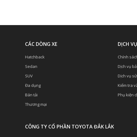
CÁC DÒNG XE
DỊCH V
Hatchback
Chính sác
Sedan
Dịch vụ b
SUV
Dịch vụ s
Đa dụng
Kiểm tra và
Bán tải
Phụ kiện 
Thương mại
CÔNG TY CỔ PHẦN TOYOTA ĐẮK LẮK