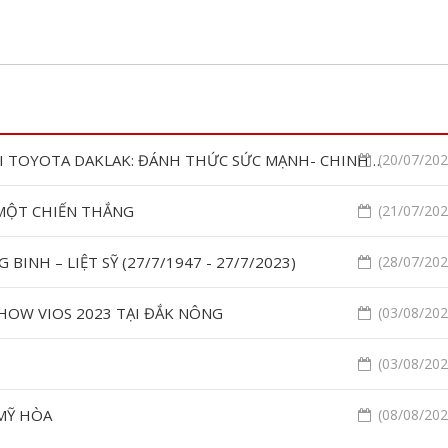
ĐỘI CHỦ NHÀ TÀI NĂNG - VỊ TÙ TRƯỞNG TRẺ TUỔI TOYOTA DAKLAK: ĐÁNH THỨC SỨC MẠNH- CHINH PHỤC ĐƯỜNG ĐUA CÙNG HỘI THI TAY NGHỀ TOYOTA 2023!
(20/07/2023
 MỘT CHIẾN THẮNG
(21/07/2023
INH – LIỆT SỸ (27/7/1947 - 27/7/2023)
(28/07/2023
OW VIOS 2023 TẠI ĐẮK NÔNG
(03/08/2023
(03/08/2023
 MỸ HÒA
(08/08/2023