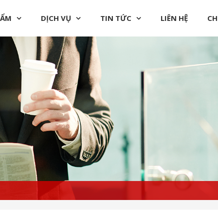
HẨM
DỊCH VỤ
TIN TỨC
LIÊN HỆ
CH