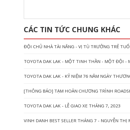
CÁC TIN TỨC CHUNG KHÁC
TOYOTA DAK LAK - MỘT TINH THẦN - MỘT ĐỘI -
TOYOTA DAK LAK - KỶ NIỆM 76 NĂM NGÀY THƯƠNG B
[THÔNG BÁO] TẠM HOÃN CHƯƠNG TRÌNH ROADSH
TOYOTA DAK LAK - LỄ GIAO XE THÁNG 7, 2023
VINH DANH BEST SELLER THÁNG 7 - NGUYỄN THỊ